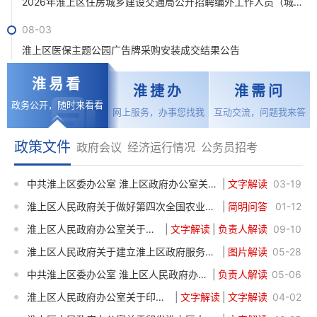
2026年淮上区住房城乡建设交通局公开招聘编外工作人员（城市管理协管员）笔试查分结果、进入资格复审人员...
08-03
淮上区医保主题公园广告牌采购安装成交结果公告
08-03
淮
易看
淮
捷办
淮
需问
蚌埠第八中学足球训练购买服务项目采购公告
政务公开，随时来看看
网上服务，办事您找我
互动交流，问题我来答
08-03
政策文件
政府会议
经济运行情况
公务员招考
梅桥镇农贸市场周边、陈吴台小区老旧自来水管网提升改造项目采购公告
08-06
中共淮上区委办公室 淮上区政府办公室关于印发淮上区2026年度城市建设和管理提升年工作实施方案的通知
|
文字解读
03-19
淮上区总工会购买第三方服务参与开展2026年“送清凉”物品采购项目采购公告
淮上区人民政府关于做好第四次全国农业普查工作的通知
|
简明问答
01-12
08-06
淮上区人民政府办公室关于印发淮上区限额以下工程项目招标采购实施细则的通知
|
文字解读
|
负责人解读
09-10
入库企业指导咨询服务项目采购公告
淮上区人民政府关于建立淮上区政府服务企业高质量发展长效机制的通知
|
图片解读
05-28
08-06
中共淮上区委办公室 淮上区人民政府办公室关于印发淮上区推进防止返贫帮扶政策和农村低收入人口常态化帮...
|
负责人解读
05-06
关于公开征集蚌埠普尚仓储物流园招商服务及运营权（物业管理）转让意向及意见的公告
淮上区人民政府办公室关于印发淮上区2025年基层农技推广体系改革与建设项目实施方案的通知
|
文字解读
|
文字解读
04-02