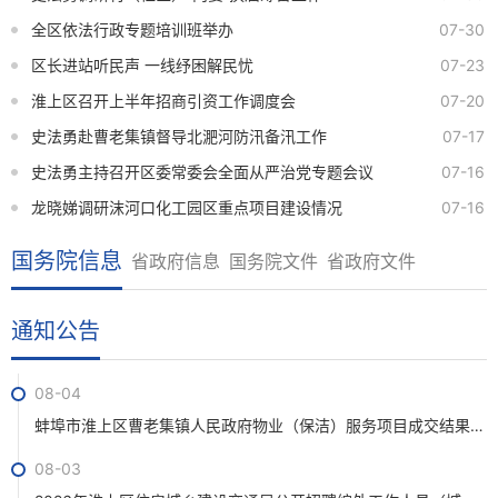
08-03
全区依法行政专题培训班举办
07-30
梅桥镇农贸市场周边、陈吴台小区老旧自来水管网提升改造项目采购公告
区长进站听民声 一线纾困解民忧
07-23
08-06
淮上区召开上半年招商引资工作调度会
07-20
淮上区总工会购买第三方服务参与开展2026年“送清凉”物品采购项目采购公告
史法勇赴曹老集镇督导北淝河防汛备汛工作
07-17
08-06
史法勇主持召开区委常委会全面从严治党专题会议
07-16
入库企业指导咨询服务项目采购公告
龙晓娣调研沫河口化工园区重点项目建设情况
07-16
08-06
国务院信息
省政府信息
国务院文件
省政府文件
关于公开征集蚌埠普尚仓储物流园招商服务及运营权（物业管理）转让意向及意见的公告
08-05
通知公告
三铺小学种植园及校园部分地面硬化项目成交候选供应商公示
08-04
蚌埠市淮上区曹老集镇人民政府物业（保洁）服务项目成交结果公示
08-03