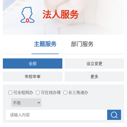
法人服务
主题服务
部门服务
全部
设立变更
年检年审
税收财务
更多
准营准办
投资审批
可全程网办
可在线办理
长三角通办
资质认证
抵押质押
商务贸易
招标拍卖