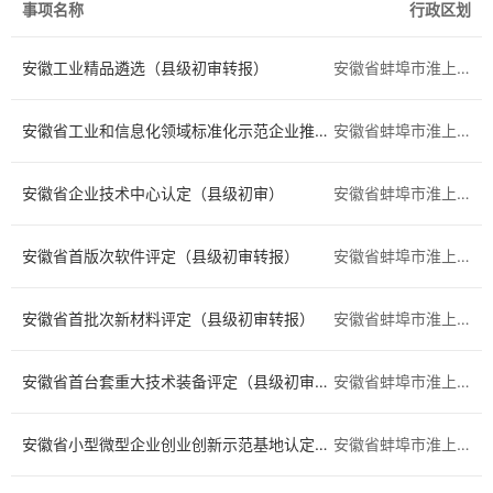
社会保障
人力资源
事项名称
行政区划
农林牧渔
档案文物
安徽工业精品遴选（县级初审转报）
安徽省蚌埠市淮上区
交通运输
环保绿化
安徽省工业和信息化领域标准化示范企业推荐初审转报
安徽省蚌埠市淮上区
水务气象
科技创新
安徽省企业技术中心认定（县级初审）
安徽省蚌埠市淮上区
医疗卫生
文体教育
安徽省首版次软件评定（县级初审转报）
安徽省蚌埠市淮上区
民族宗教
质量技术
检验检疫
安全生产
安徽省首批次新材料评定（县级初审转报）
安徽省蚌埠市淮上区
司法公证
公用事业
安徽省首台套重大技术装备评定（县级初审转报）
安徽省蚌埠市淮上区
法人注销
其他
安徽省小型微型企业创业创新示范基地认定（县级初审）
安徽省蚌埠市淮上区
国土和规划建设