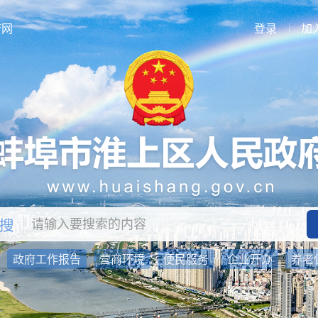
府网
登录
加
：
政府工作报告
营商环境
便民服务
企业开办
养老