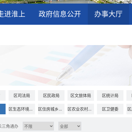
走进淮上
政府信息公开
办事大厅
馆
区司法局
区民政局
区文旅体局
区统计局
局
区生态环境分局
区住房城乡建设交通局
区农业农村水利局
区卫健委
区
公安局淮上分局
区委宣传部（区新闻出版局）
区委统战部
区消防救援局
长三角通办