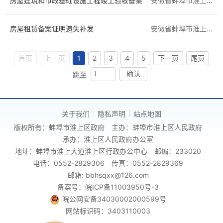
房屋建筑和市政基础设施工程竣工验收备案
安徽省蚌埠市淮上区
房屋租赁备案证明遗失补发
安徽省蚌埠市淮上区
首页
上一页
1
2
3
4
5
下一页
尾页
跳至
确认
关于我们
隐私声明
站点地图
版权所有：蚌埠市淮上区政府
主办：蚌埠市淮上区人民政府
承办：淮上区人民政府办公室
地址：蚌埠市淮上大道淮上区行政办公中心
邮编：233020
电话：0552-2829306
传真：0552-2829369
邮箱: bbhsqxx@126.com
备案号：皖ICP备11003950号-3
皖公网安备34030002000599号
网站标识码：3403110003