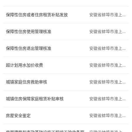
区住房城乡建设交通局
区农业农村水利局
保障性住房或者住房租赁补贴发放
安徽省蚌埠市淮上区
区卫健委
区应急管理局
保障性住房使用管理核准
安徽省蚌埠市淮上区
区城市管理局
区市场监督管理局
保障性住房退出管理核准
安徽省蚌埠市淮上区
区残联
区自然资源和规划分局
公安局淮上分局
区委宣传部（区新闻出版局）
超计划用水加价收费
安徽省蚌埠市淮上区
区委统战部
区消防救援局
城镇家庭住房救助审核
安徽省蚌埠市淮上区
城镇住房保障家庭租赁补贴审核
安徽省蚌埠市淮上区
房屋安全鉴定
安徽省蚌埠市淮上区