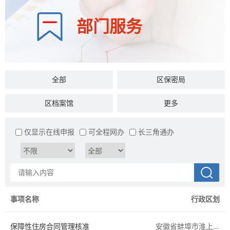
部门服务
全部
区保密局
区档案馆
区司法局
更多
区民政局
区文旅体局
仅显示在线申报
可全程网办
长三角通办
区统计局
区税务局
区发展和改革委员会
区教育局
区医疗保障局
区退役军人事务局
事项名称
行政区划
区人社局
区生态环境分局
保障性住房合同管理核准
安徽省蚌埠市淮上区