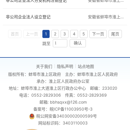
非公司企业法人分支机构注销登记
安徽省蚌埠市淮上区
非公司企业法人设立登记
安徽省蚌埠市淮上区
首页
上一页
1
2
3
4
5
下一页
尾页
跳至
确认
关于我们
隐私声明
站点地图
版权所有：蚌埠市淮上区政府
主办：蚌埠市淮上区人民政府
承办：淮上区人民政府办公室
地址：蚌埠市淮上大道淮上区行政办公中心
邮编：233020
电话：0552-2829306
传真：0552-2829369
邮箱: bbhsqxx@126.com
备案号：皖ICP备11003950号-3
皖公网安备34030002000599号
网站标识码：3403110003