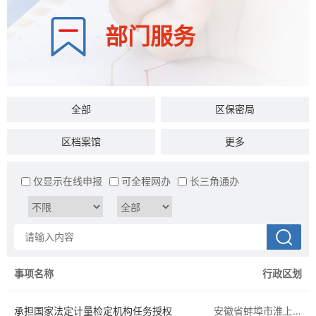
部门服务
全部
区保密局
区档案馆
区司法局
更多
区民政局
区文旅体局
仅显示在线申报
可全程网办
长三角通办
区统计局
区税务局
区发展和改革委员会
区教育局
区医疗保障局
区退役军人事务局
事项名称
行政区划
区人社局
区生态环境分局
承担国家法定计量检定机构任务授权
安徽省蚌埠市淮上区