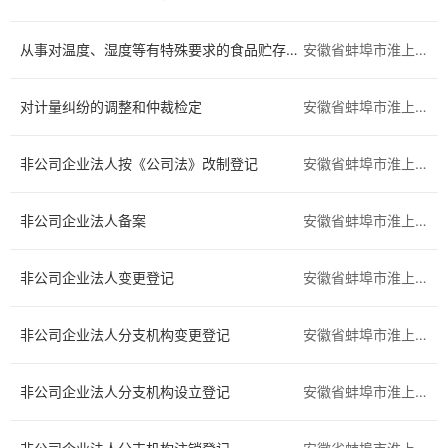
区住房城乡建设交通局
区农业农村水利局
从事对温度、湿度等有特殊要求的食品贮存业务的非食品生产经营者备案
安徽省蚌埠市淮上区
区卫健委
区应急管理局
对计量纠纷的调整和仲裁检定
安徽省蚌埠市淮上区
区城市管理局
区市场监督管理局
非公司企业法人按《公司法》改制登记
安徽省蚌埠市淮上区
区残联
区自然资源和规划分局
公安局淮上分局
区委宣传部（区新闻出版局）
非公司企业法人备案
安徽省蚌埠市淮上区
区委统战部
区消防救援局
非公司企业法人变更登记
安徽省蚌埠市淮上区
非公司企业法人分支机构变更登记
安徽省蚌埠市淮上区
非公司企业法人分支机构设立登记
安徽省蚌埠市淮上区