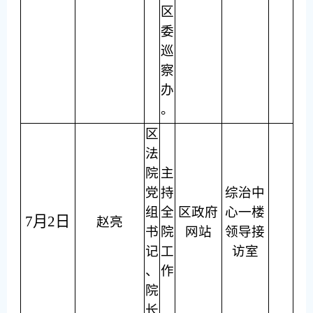
区
委
巡
察
办
。
区
法
院
主
党
持
综治中
组
全
区政府
心一楼
7月2日
赵亮
书
院
网站
领导接
记
工
访室
、
作
院
长