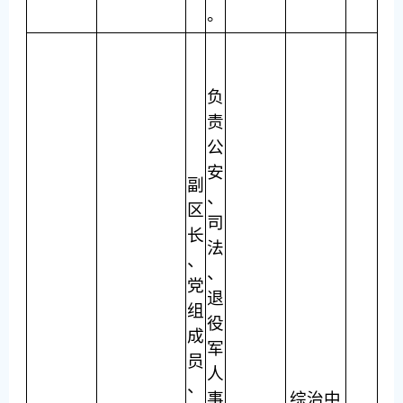
。
负
责
公
安
副
、
区
司
长
法
、
、
党
退
组
役
成
军
员
人
、
事
综治中