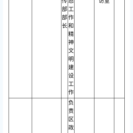
传
态
访室
部
工
部
作
长
和
精
神
文
明
建
设
工
作
负
责
区
政