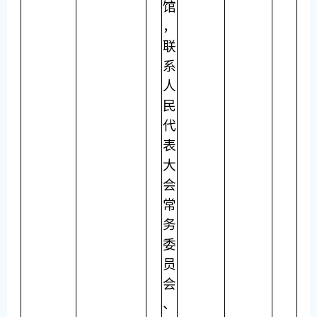
馆
，
联
系
人
民
代
表
大
会
常
务
委
员
会
、