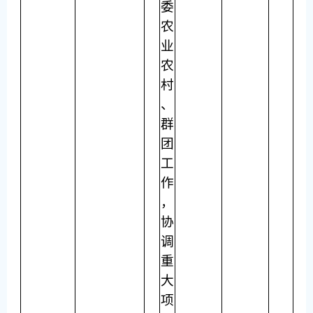
委
农
业
农
村
、
群
团
工
作
，
协
调
重
大
项