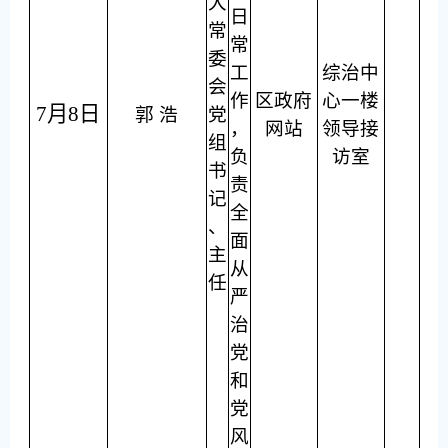
大
日
常
常
委
工
综治中
会
作
区政府
心一楼
7月8日
郭 浩
党
，
网站
领导接
组
负
访室
书
责
记
全
、
面
主
从
任
严
治
党
和
党
风