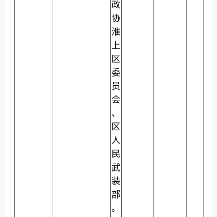
政
协
淮
上
区
委
员
会
、
区
人
民
武
装
部
。