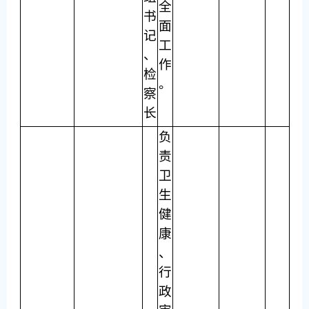
全
书
面
记
工
、
作
检
。
察
长
负
责
卫
生
健
康
、
行
政