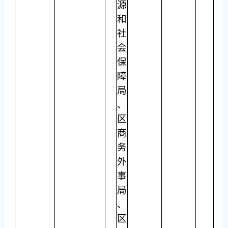
源
和
社
会
保
障
局
、
区
商
务
外
事
局
、
区