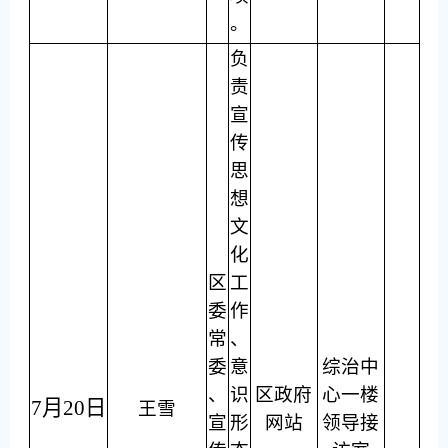
。
负
责
宣
传
思
想
文
化
区
工
委
作
常
、
委
意
综治中
、
识
区政府
心一楼
7月20日
王雪
宣
形
网站
领导接