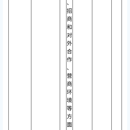
、
招
商
和
对
外
合
作
、
营
商
环
境
等
方
面