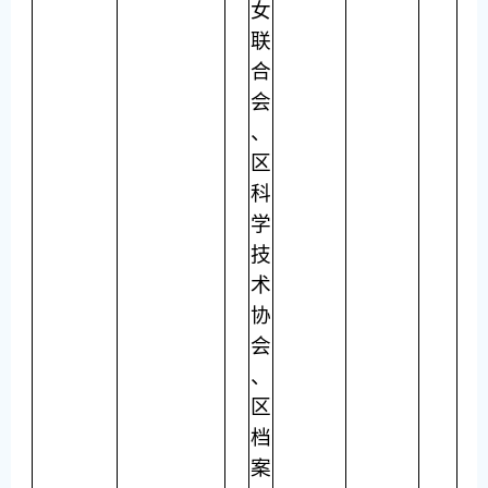
女
联
合
会
、
区
科
学
技
术
协
会
、
区
档
案