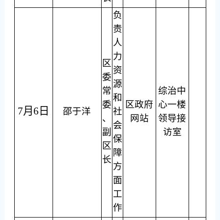
负
责
人
力
区
资
委
源
常
综治中
和
委
区政府
心一楼
7月6日
邵于洋
社
、
网站
领导接
会
副
访室
保
区
障
长
方
面
工
作