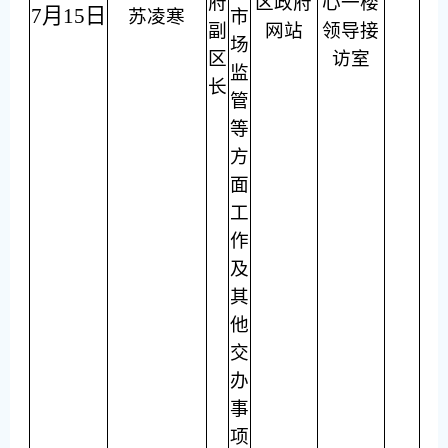
府
区政府
心一楼
7月15日
苏凌寒
市
副
网站
领导接
场
区
访室
监
长
管
等
方
面
工
作
及
其
他
交
办
事
项