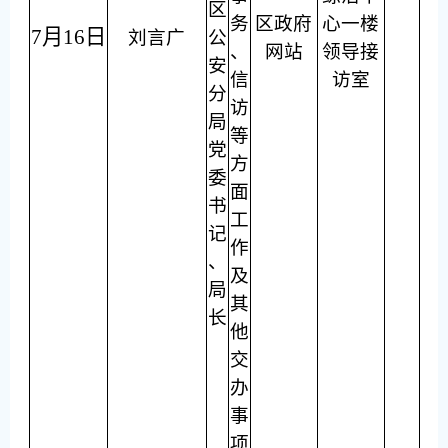
区
务
区政府
心一楼
7月16日
刘言广
公
、
网站
领导接
安
信
访室
分
访
局
等
党
方
委
面
书
工
记
作
、
及
局
其
长
他
交
办
事
项