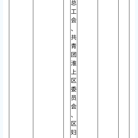
总
工
会
、
共
青
团
淮
上
区
委
员
会
、
区
妇