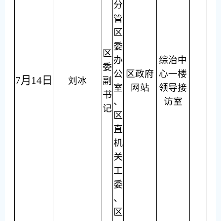
分
管
区
委
区
办
综治中
委
公
区政府
心一楼
7月14日
刘冰
副
室
网站
领导接
书
、
访室
记
区
直
机
关
工
委
、
区