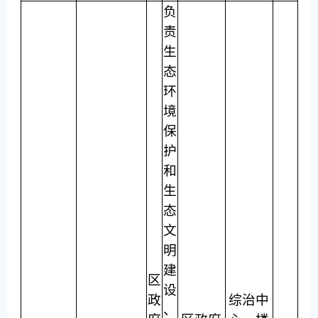
负
责
生
态
环
境
保
护
和
生
态
文
明
建
区
设
政
综治中
、