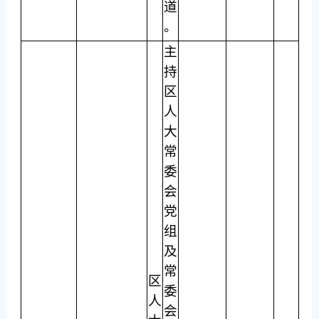
道
。
主
持
区
人
大
常
委
会
党
组
及
常
区
委
人
会