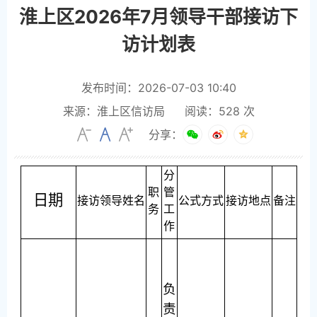
淮上区2026年7月领导干部接访下
访计划表
发布时间：2026-07-03 10:40
来源：淮上区信访局
阅读：
528
次
分享：
分
职
管
日期
接访领导姓名
公式方式
接访地点
备注
务
工
作
负
责