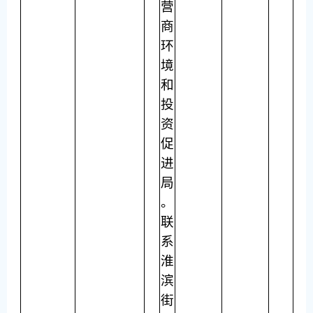
营
商
环
境
和
投
资
促
进
局
。
联
系
淮
滨
街