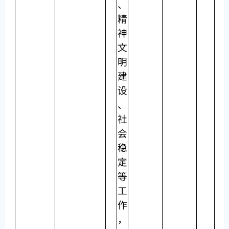
、
精
神
文
明
建
设
、
社
会
稳
定
等
工
作
，