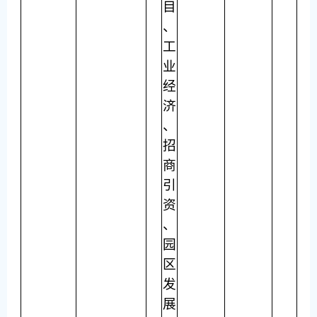
目
、
工
业
经
济
、
招
商
引
资
、
园
区
发
展