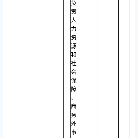
负
责
人
力
资
源
和
社
会
保
障
、
商
务
外
事