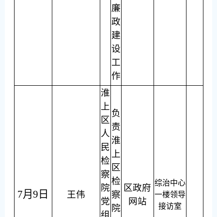
廉
政
建
设
工
作
淮
上
负
区
责
人
淮
民
上
检
区
察
检
综治中心
院
区政府
7月9日
王伟
察
一楼领导
党
网站
接访室
院
组