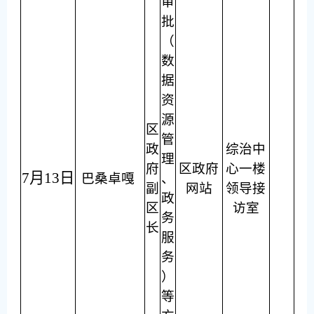
审
批
（
数
据
资
源
区
管
政
综治中
理
府
区政府
心一楼
7月13日
巴桑卓嘎
、
副
网站
领导接
政
区
访室
务
长
服
务
）
等