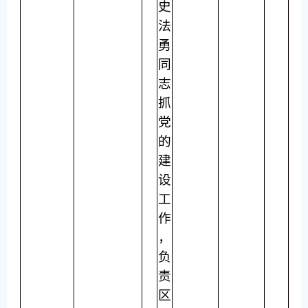
史
法
勇
同
志
抓
党
的
建
设
工
作
，
负
责
区