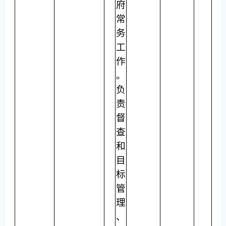
府
常
务
工
作
。
负
责
督
查
和
目
标
管
理
、