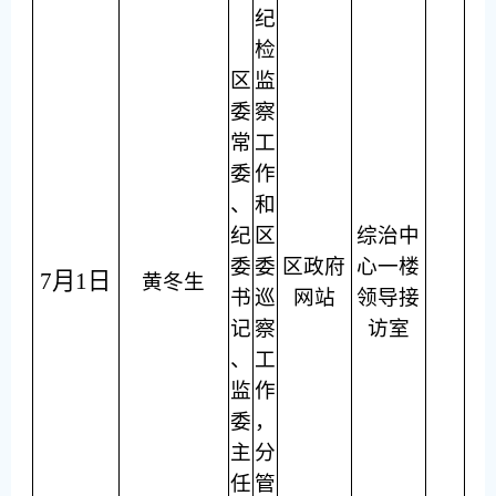
纪
检
区
监
委
察
常
工
委
作
、
和
纪
区
综治中
委
委
区政府
心一楼
7月1日
黄冬生
书
巡
网站
领导接
记
察
访室
、
工
监
作
委
，
主
分
任
管