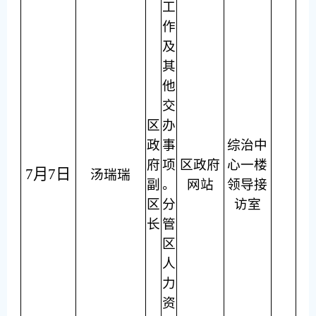
工
作
及
其
他
交
区
办
政
事
综治中
府
项
区政府
心一楼
7月7日
汤瑞瑞
副
。
网站
领导接
区
分
访室
长
管
区
人
力
资