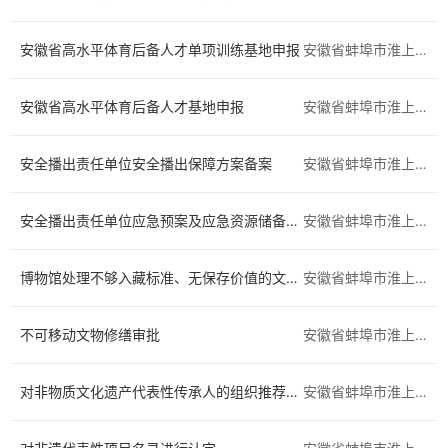
区科技工业信息化局
区人社局
安徽省高水平体育后备人才单项训练基地申报
安徽省蚌埠市淮上区
区生态环境分局
区住房城乡建设交通局
安徽省高水平体育后备人才基地申报
安徽省蚌埠市淮上区
区农业农村水利局
区卫健委
安全播出责任单位安全播出保障方案备案
安徽省蚌埠市淮上区
区应急管理局
区城市管理局
区市场监督管理局
区残联
安全播出责任单位应急预案及应急资源储备目录、维护更新情况备案
安徽省蚌埠市淮上区
区自然资源和规划分局
公安局淮上分局
博物馆处理不够入藏标准、无保存价值的文物或标本审批
安徽省蚌埠市淮上区
区委宣传部（区新闻出版局）
区委统战部
不可移动文物修缮审批
安徽省蚌埠市淮上区
区消防救援局
对非物质文化遗产代表性传承人的组织推荐评审认定
安徽省蚌埠市淮上区