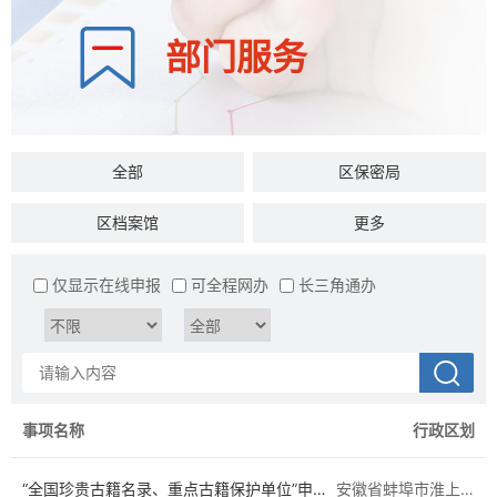
部门服务
全部
区保密局
区档案馆
区商务外事局
更多
区司法局
区民政局
仅显示在线申报
可全程网办
长三角通办
区文旅体局
区财政局
区统计局
区税务局
区发展和改革委员会
区教育局
事项名称
行政区划
区医疗保障局
区退役军人事务局
“全国珍贵古籍名录、重点古籍保护单位”申请材料核实转报
安徽省蚌埠市淮上区