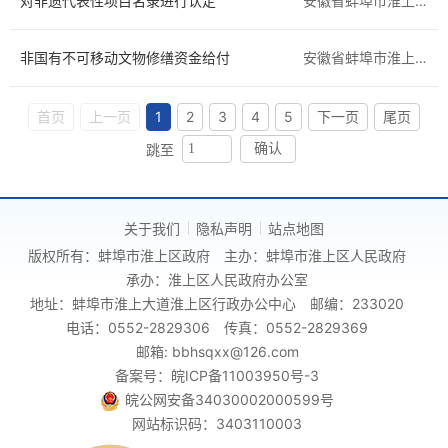
对非遗代表性项目名录进行认定
安徽省蚌埠市淮上区
非国有不可移动文物修缮资金给付
安徽省蚌埠市淮上区
首页
上一页
1
2
3
4
5
下一页
尾页
跳至
确认
关于我们
隐私声明
站点地图
版权所有：蚌埠市淮上区政府
主办：蚌埠市淮上区人民政府
承办：淮上区人民政府办公室
地址：蚌埠市淮上大道淮上区行政办公中心
邮编：233020
电话：0552-2829306
传真：0552-2829369
邮箱: bbhsqxx@126.com
备案号：皖ICP备11003950号-3
皖公网安备34030002000599号
网站标识码：3403110003