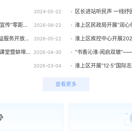
区长进站听民声 一线纾
2024-05-22
淮上区“政府开放日”走进桂花园社区 安全生产宣传“零距离”服务群众
2026-06-22
“与爱同行，健康护航”——区妇计中心举办公益服务开放活动，沉浸式体验婚检孕优“一站式”服务
淮上区疾控中心开展20
2026-05-22
有效沟通，做好孩子的引路人——淮上区家长课堂暨蚌埠八中学校开放日活动顺利举行
2026-04-30
淮上区开展“12·5”国
2026-03-04
查看更多
办