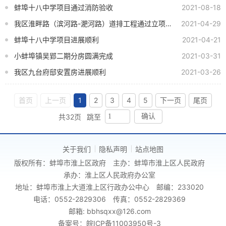
蚌埠十八中学项目通过消防验收
2021-08-18
我区淮畔路（滨河路-淝河路）道排工程通过立项申请
2021-04-29
蚌埠十八中学项目进展顺利
2021-04-21
小蚌埠镇吴郢二期分房圆满完成
2021-03-31
我区九台府邸安置房进展顺利
2021-03-26
首页
上一页
1
2
3
4
5
下一页
尾页
共32页
跳至
确认
关于我们
隐私声明
站点地图
版权所有：蚌埠市淮上区政府
主办：蚌埠市淮上区人民政府
承办：淮上区人民政府办公室
地址：蚌埠市淮上大道淮上区行政办公中心
邮编：233020
电话：0552-2829306
传真：0552-2829369
邮箱: bbhsqxx@126.com
备案号：皖ICP备11003950号-3