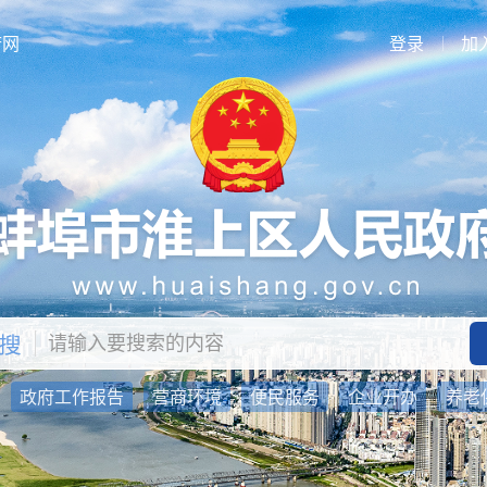
府网
登录
加
：
政府工作报告
营商环境
便民服务
企业开办
养老