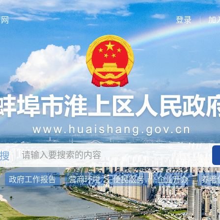
府网
登录
加
：
政府工作报告
营商环境
便民服务
企业开办
养老