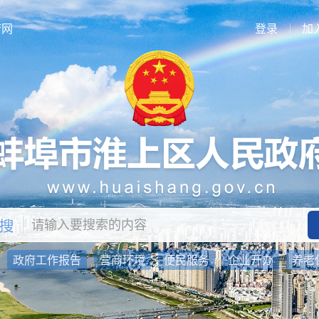
府网
登录
加
：
政府工作报告
营商环境
便民服务
企业开办
养老