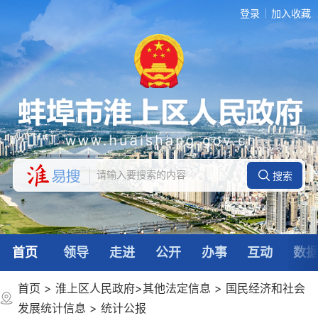
登录
加入收藏
首页
领导
走进
公开
办事
互动
数
首页
>
淮上区人民政府
>
其他法定信息
>
国民经济和社会
发展统计信息
>
统计公报