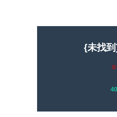
{未找到
尝
4