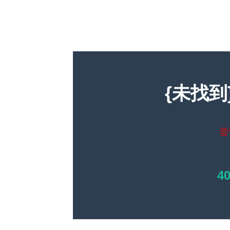
{未找到
尝
4