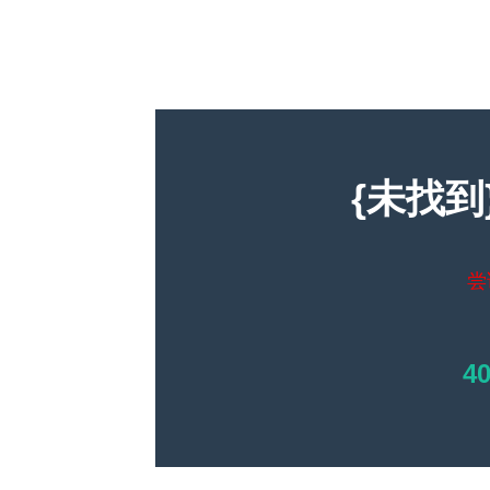
{未找到
尝
4