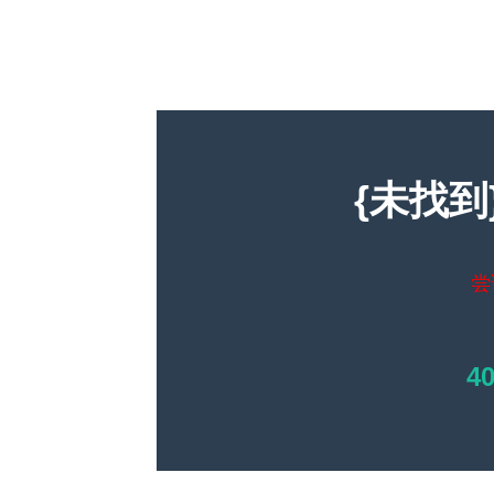
{未找到
尝
4