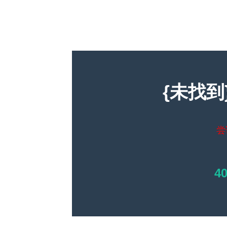
{未找到
尝
4