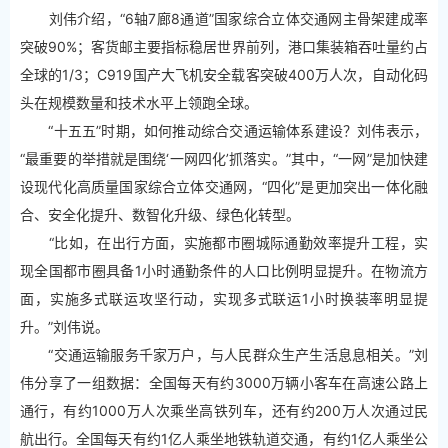
刘伟介绍，“6轴7廊8通道”国家综合立体交通网主骨架建成率
突破90%；客货邮主要指标稳居世界前列，港口集装箱吞吐量约占
全球的1/3；C919国产大飞机安全载客突破400万人次，自动化码
头在规模数量和技术水平上领跑全球。
“十五五”时期，如何推动综合交通运输体系建设？刘伟表示，
“最重要的举措就是围绕‘一网四化’抓落实。”其中，“一网”是加快建
设现代化高质量国家综合立体交通网，“四化”是更加突出一体化融
合、安全化提升、数智化升级、绿色化转型。
“比如，在出行方面，实施都市圈城际通勤效率提升工程，实
现全国都市圈具备1小时通勤条件的人口比例明显提升。在物流方
面，实施多式联运攻坚行动，实现多式联运1小时换装率明显提
升。”刘伟说。
“交通运输服务千家万户，与人民群众生产生活息息相关。”刘
伟分享了一组数据：全国每天有约3000万辆小客车在高速公路上
通行，有约1000万人次乘坐高铁列车，还有约200万人次通过民
航出行。全国每天有约1亿人乘坐地铁轨道交通，有约1亿人乘坐公