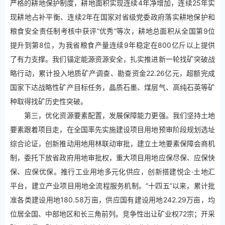
严格的耕地保护制度，耕地面积实现连续4年净增加，连续25年实
现耕地占补平衡、连续2年在国家对省级党委政府落实耕地保护和
粮食安全责任制考核中获评“优秀”等次，耕地总面积从全国第9位
提升到第8位，为我省粮食产量连续9年稳定在800亿斤以上提供
了有力支撑。我们锚定能源资源安全，扎实推进新一轮找矿突破战
略行动，累计投入地质矿产调查、勘查资金22.26亿元，超额完成
国家下达战略性矿产目标任务，晶质石墨、煤层气、高纯石英等矿
种取得找矿历史性突破。
第三，优化资源要素配置，发展保障能力更强。我们坚持土地
要素跟着项目走，在全国率先实施建设项目用地预审阶段规划选址
综合论证，创新推动用地用林联动审批，建立土地要素保障会商机
制，委托下放省政府用地审批权，重大项目用地应保尽保、应保快
保、应保优保。推行工业用地多元化供应，创新搭建悦企·土地汇
平台，建立产业项目用地全流程服务机制。“十四五”以来，累计批
准各类建设用地180.58万亩，供应国有建设用地242.29万亩，均
位居全国、中部地区和长三角前列。竞争性出让矿业权72宗；开采