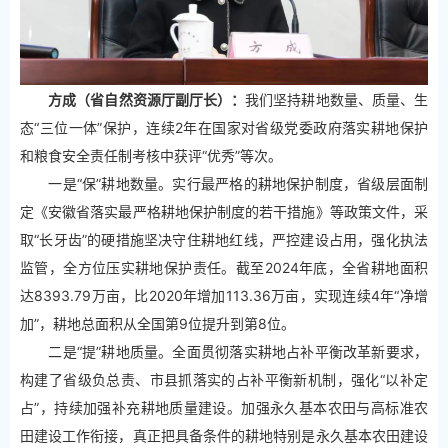
方成（省自然资源厅副厅长）：
我们坚持耕地数量、质量、生
态“三位一体”保护，连续2年在国家对省级党委政府落实耕地保护
和粮食安全责任制考核中获评“优秀”等次。
一是“保”耕地数量。实行最严格的耕地保护制度，省级层面制
定《安徽省落实最严格耕地保护制度的若干措施》等政策文件，采
取“长牙齿”的硬措施坚决守住耕地红线，严控建设占用，强化执法
监管，全方位压实耕地保护责任。截至2024年底，全省耕地面积
达8393.79万亩，比2020年增加113.36万亩，实现连续4年“净增
加”，耕地总面积从全国第9位提升到第8位。
二是“提”耕地质量。全面贯彻落实耕地占补平衡改革新要求，
构建了省级负总责、市县抓落实的占补平衡新机制，强化“以补定
占”，持续加强补充耕地质量建设。加强永久基本农田与高标准农
田建设工作衔接，真正把具备条件的耕地特别是永久基本农田建设