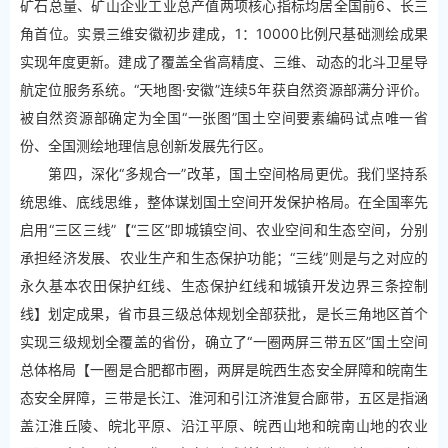
矿石总量、矿山企业工业总产值两项核心指标均居全国前6、长三
角首位。实景三维安徽初步建成，1：10000比例尺基础测绘成果
实现年度更新。建成了覆盖全省高精度、三维、动态的北斗卫星导
航定位服务系统。“天地图·安徽”连续5年获自然资源部满分评价。
被自然资源部确定为全国“一张图”国土空间要素编码试点唯一省
份、全国测绘地理信息创新发展先行区。
第四，深化“多规合一”改革，国土空间格局更优。我们坚持系
统思维、底线思维，整体谋划国土空间开发保护格局。在全国率先
启用“三区三线”【“三区”即城镇空间、农业空间和生态空间，分别
承担经济发展、农业生产和生态保护功能；“三线”则是与之对应的
永久基本农田保护红线、生态保护红线和城镇开发边界三条控制
线】划定成果，省市县三级总体规划全部获批，是长三角地区首个
实现三级规划全覆盖的省份，确立了“一圈两屏三带五区”国土空间
总体格局【‌一圈是合肥都市圈，‌两屏是皖西生态安全屏障和皖南生
态安全屏障，‌三带是长江、淮河和引江济淮复合廊带，五区‌是指涵
盖江淮丘陵、皖北平原、沿江平原、皖西山地和皖南山地的农业