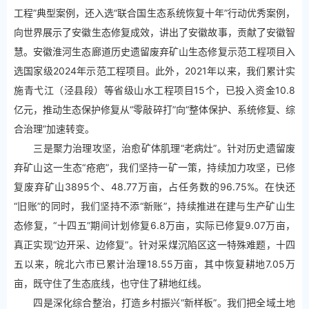
工程”典型案例，还入选“联合国生态系统恢复十年”行动优秀案例，
向世界展示了安徽生态修复成效，讲出了安徽故事，贡献了安徽智
慧。安徽淮河生态廊道历史遗留废弃矿山生态修复示范工程项目入
选国家级2024年示范工程项目。此外，2021年以来，我们累计实
施青弋江（泾县段）等省级山水工程项目15个，已投入资金10.8
亿元，推动生态保护修复从“零敲碎打”向“整体保护、系统修复、综
合治理”加速转变。
三是聚力治理攻坚，治愈矿体肌理“老病灶”。针对历史遗留废
弃矿山这一生态“疮疤”，我们坚持一矿一策，持续加力攻坚，已修
复废弃矿山3895个、48.77万亩，占任务数的96.75%。在快还
“旧账”的同时，我们坚持不添“新账”，持续推进在建与生产矿山生
态修复，“十四五”期间计划修复6.8万亩，实际已修复9.07万亩，
真正实现“边开采、边修复”。针对采煤沉陷区这一特殊难题，十四
五以来，皖北六市已累计治理18.55万亩，其中恢复耕地7.05万
亩，既守住了生态底线，也守住了耕地红线。
四是深化综合整治，打造乡村振兴“新样板”。我们把全域土地