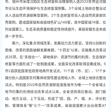
市、宿州市采煤沉陷区生态修复和治理案例入选2023世界运河城
市论坛生态环境保护与生态修复案例集。3个全域土地综合整治试
点入选自然资源部典型案例，2个生态修复项目入选自然资源部优
秀案例。建成国家级和省级绿色矿山149家，其中国家级74家、位
列全国第三。生态系统质量和稳定性持续提升，美丽安徽生态本底
进一步夯实。
第六，深化重点领域改革，发展动力活力更足。坚持以创新的
思维、改革的思路破解发展难题，“十四五”以来，实施重点改革试
点25项，在“多规合一”、耕地保护、资源节约集约利用、生态保护
修复等方面形成了一批制度成果，全面深化改革取得显著成效。5
市2县获批国家低效用地再开发试点，11个县（市、区）、17个乡
镇分别入选国家农村集体经营性建设用地入市、全域土地综合整治
试点。特别是2022年自然资源部批准我省作为唯一一个全省域土
地节约集约利用综合改革试点以来，全省坚持高位推动、部门联
动、地方主动、上下互动，形成了“田、园、产、城、乡、评价机
制、管理体系”等“七个一”改革成果，省级层面累计出台政策47