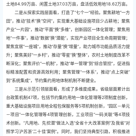
土地84.99万亩、闲置土地37.03万亩，盘活低效用地18.62万亩。
二是从探索实践层面看，打造了“七个一”经验。聚焦耕地“一方
田”，推动“技术”换“空间”，实现重大基础设施项目少占耕地；聚焦
产业“一片园”，推动“平面”换“多维”，创新园区一体化管理；聚焦用
地“一件事”，推动“数据”换“潜能”，实现产业项目全生命周期管理；
聚焦宜居“一座城”，推动“存量”换“增量”，助力城市功能品质活力提
升；聚焦美好“一乡村”，推动“零星”换“整体”，农村土地制度改革不
断深化；聚焦评价“一机制”，推动“单一管理”到“综合管控”，促进指
标精准配置和资源高效利用；聚焦管理“一体系”，推动“点上突破”
到“系统集成”，节约集约用地体制机制不断健全。
三是从示范引领层面看，形成了多维度成果。省级层面累计出
台政策机制47项，包括节约集约用地一体化管理等2项制度创新，
重大基础设施项目用地全程包保服务等5项机制创新，“园区－单元
－项目”一体化管理等4项管理创新，工业项目“一码关联”等4项技
术创新。“凡用地、先挖潜”做法入选“全省十大改革案例”及我省“对
照学习沪苏浙‘二十佳’案例”。同时，我们坚持典型引路，积极推进