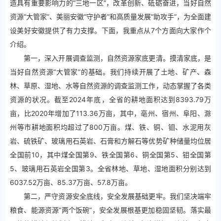
造具有重要影响力的“三地一区”，改革创新、砥砺奋进，当好自然
资源“大管家”、美丽安徽“守护者”和高质量发展“助攻手”，为全面建
设美好安徽提供了有力支撑。下面，我重点从7个方面向大家作个
介绍。
第一，深入开展调查监测，自然资源家底更清。摸清家底，是
当好自然资源“大管家”的基础。我们持续开展了土地、矿产、森
林、草原、湿地、水等自然资源的调查监测工作，动态掌握了各类
资源的状况。截至2024年底，全省的耕地面积达到8393.79万
亩，比2020年增加了113.36万亩，其中，亳州、宿州、阜阳、滁
州等市耕地面积均超过了800万亩。煤、铁、铜、钼、水泥用灰
岩、硫铁矿、玻璃用石英岩、石膏和方解石等优势矿种储量均位居
全国前10，其中煤全国第9、铁全国第6、铜全国第5、钼全国第
5、玻璃用石英岩全国第3。全省林地、草地、湿地面积分别达到
6037.52万亩、85.37万亩、57.8万亩。
第二，严守资源安全底线，安全发展基础更牢。我们坚决端牢
粮食、能源资源“两个饭碗”，安全发展根基更加稳固坚韧。落实最