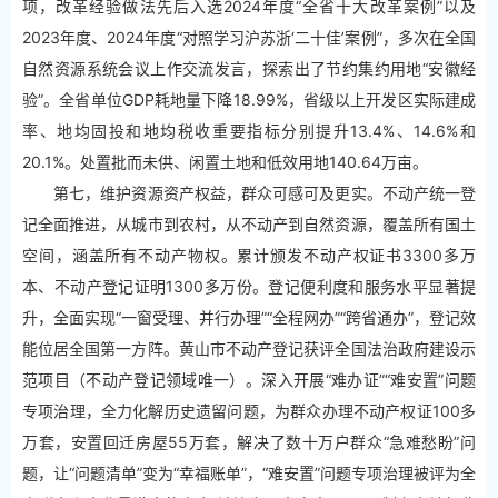
项，改革经验做法先后入选2024年度“全省十大改革案例”以及
2023年度、2024年度“对照学习沪苏浙‘二十佳’案例”，多次在全国
自然资源系统会议上作交流发言，探索出了节约集约用地“安徽经
验”。全省单位GDP耗地量下降18.99%，省级以上开发区实际建成
率、地均固投和地均税收重要指标分别提升13.4%、14.6%和
20.1%。处置批而未供、闲置土地和低效用地140.64万亩。
第七，维护资源资产权益，群众可感可及更实。不动产统一登
记全面推进，从城市到农村，从不动产到自然资源，覆盖所有国土
空间，涵盖所有不动产物权。累计颁发不动产权证书3300多万
本、不动产登记证明1300多万份。登记便利度和服务水平显著提
升，全面实现“一窗受理、并行办理”“全程网办”“跨省通办”，登记效
能位居全国第一方阵。黄山市不动产登记获评全国法治政府建设示
范项目（不动产登记领域唯一）。深入开展“难办证”“难安置”问题
专项治理，全力化解历史遗留问题，为群众办理不动产权证100多
万套，安置回迁房屋55万套，解决了数十万户群众“急难愁盼”问
题，让“问题清单”变为“幸福账单”，“难安置”问题专项治理被评为全