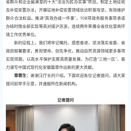
省群众和企业最满意的十大“法治为民办实事”项目。制定土地征收
及补偿安置办法，开展征地补偿安置领域信访积案攻坚，有效维护
群众合法权益。推进“高效办成一件事”，108项政务服务事项承诺
办结时限全部实现等高对接沪苏浙，连续两年荣膺全省优化营商环
境工作优秀单位。
新的征程上，我们将牢记嘱托、感恩奋进，坚决落实省委、省
政府部署要求，勇担使命、创先争优，推动自然资源领域更多事项
实现领跑，以高水平保护支撑高质量发展，为打造“三地一区”、奋
力谱写中国式现代化安徽篇章作出新的更大贡献。
章蓉生：
谢谢汪厅长的介绍。下面欢迎各位记者提问，请大家
提问前举手示意，并通报所在新闻机构。
记者提问