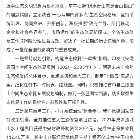
近平生态文明思想为根本遵循，牢牢把握“绿水青山就是金山银山”
的理念精髓，立足我省“一心两屏四廊多点”生态空间格局，坚持系
统治理、协同推进、开拓创新，积极探索“政府主导、部门联动、
企业和社会各界参与、市场运作”的生态修复新模式，全省生态修
复工作取得阶段性显著成效，解决了一批长期的历史遗留问题，形
成了一批在全国有影响力的重要成果。
一是坚持规划引领，构建生态修复“一盘棋”格局。印发《安徽
省国土空间生态修复规划（2021—2035年）》，明确未来十余年
生态修复的总体目标、重点区域和重大工程，制定“十四五”实施方
案，细化任务书、时间表、路线图。同时，积极推动省市县三级国
土空间生态修复专项规划编制，做到一张蓝图绘到底，切实增强生
态修复工作的系统性、前瞻性和可操作性。
二是聚焦重点工程，打好系统治理“组合拳”。我们抢抓国家支
持政策机遇，全力推进重大生态修复项目建设。2021年巢湖流域
山水工程项目获得中央财政补助资金20亿元，完成生态保护修复
142.46万亩，其中十八联圩湿地修复三期工程不仅成为“中国山水