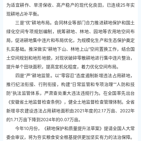
为适宜耕作、旱涝保收、高产稳产的现代化良田，已连续25年实
现耕地占补平衡。
三是“优”耕地布局。会同林业等部门合力推进耕地保护和国土
绿化空间专项规划编制，统筹耕地、林地、园地等农用地空间布
局，促进耕地集中连片和布局优化，为规模化生产和生态保护奠定
扎实基础。推深做实“耕地下山、林地上山”空间置换工作，结合国
土空间规划和地形地貌，对现状破碎零散耕地进行集中连片整治，
提升单个田块面积，提高宜机化程度，着力优化空间布局。
四是“严”耕地监管。以“零容忍”态度遏制新增违法占用耕地，
推行纪法衔接、行刑衔接，构建“日常监管和专项治理”“人防和技
防”执法监管体系，严肃查处重大违法违规行为。在全国率先出台
《安徽省土地监督检查条例》，健全土地监督检查管理体制。全省
新增非农建设违法占用耕地面积由2021年度的2.17万亩、2022年
的1.71万亩下降到2024年的0.07万亩。
今年10月份，《耕地保护和质量提升法草案》提请全国人大常
委会审议，将为夯实粮食安全根基提供更加坚实有力的法治保障。