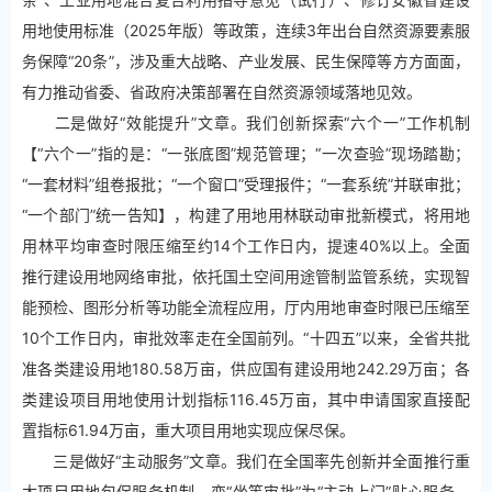
用地使用标准（2025年版）等政策，连续3年出台自然资源要素服
务保障“20条”，涉及重大战略、产业发展、民生保障等方方面面，
有力推动省委、省政府决策部署在自然资源领域落地见效。
二是做好“效能提升”文章。我们创新探索“六个一”工作机制
【“六个一”指的是：“一张底图”规范管理；“一次查验”现场踏勘；
“一套材料”组卷报批；“一个窗口”受理报件；“一套系统”并联审批；
“一个部门”统一告知】，构建了用地用林联动审批新模式，将用地
用林平均审查时限压缩至约14个工作日内，提速40%以上。全面
推行建设用地网络审批，依托国土空间用途管制监管系统，实现智
能预检、图形分析等功能全流程应用，厅内用地审查时限已压缩至
10个工作日内，审批效率走在全国前列。“十四五”以来，全省共批
准各类建设用地180.58万亩，供应国有建设用地242.29万亩；各
类建设项目用地使用计划指标116.45万亩，其中申请国家直接配
置指标61.94万亩，重大项目用地实现应保尽保。
三是做好“主动服务”文章。我们在全国率先创新并全面推行重
大项目用地包保服务机制，变“坐等审批”为“主动上门”贴心服务，