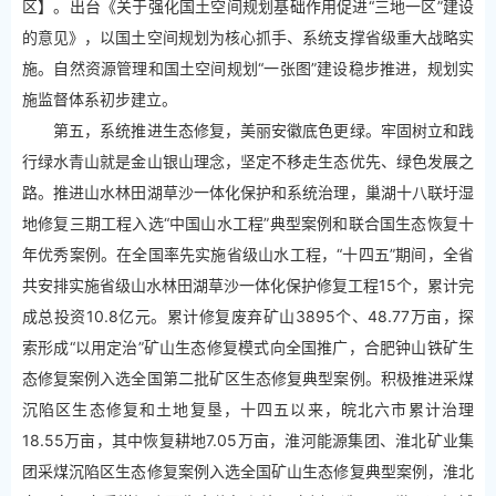
区】。出台《关于强化国土空间规划基础作用促进“三地一区”建设
的意见》，以国土空间规划为核心抓手、系统支撑省级重大战略实
施。自然资源管理和国土空间规划“一张图”建设稳步推进，规划实
施监督体系初步建立。
第五，系统推进生态修复，美丽安徽底色更绿。牢固树立和践
行绿水青山就是金山银山理念，坚定不移走生态优先、绿色发展之
路。推进山水林田湖草沙一体化保护和系统治理，巢湖十八联圩湿
地修复三期工程入选“中国山水工程”典型案例和联合国生态恢复十
年优秀案例。在全国率先实施省级山水工程，“十四五”期间，全省
共安排实施省级山水林田湖草沙一体化保护修复工程15个，累计完
成总投资10.8亿元。累计修复废弃矿山3895个、48.77万亩，探
索形成“以用定治”矿山生态修复模式向全国推广，合肥钟山铁矿生
态修复案例入选全国第二批矿区生态修复典型案例。积极推进采煤
沉陷区生态修复和土地复垦，十四五以来，皖北六市累计治理
18.55万亩，其中恢复耕地7.05万亩，淮河能源集团、淮北矿业集
团采煤沉陷区生态修复案例入选全国矿山生态修复典型案例，淮北