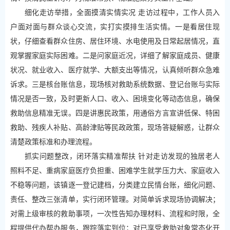
细化走访举措，全面摸清实情实况 走访过程中，工作人员入
户面对面与群众谈心交流，实打实摸排生活实情。一是看居住现
状，仔细查看群众住房、居住环境、水电使用及日常起居情况，直
观掌握家庭实际困难。二是问家庭近况，详细了解家庭成员、健康
状况、就业收入、医疗就学、大额支出等情况，认真倾听群众急难
诉求。三是核台账信息，现场核对救助系统数据、登记台账与实际
情况是否一致，及时更新人口、收入、困境变化等动态信息，确保
救助信息精准无误。四是讲惠民政策，用通俗方言宣讲低保、特困
救助、残疾人补贴、高龄津贴等民政政策，现场答疑解惑，让群众
清楚政策标准和办理流程。
抓实问题整改，闭环落实精准帮扶 针对走访发现的独居老人
照料不足、重病家庭医疗负担重、困难学生就学压力大、家庭收入
不稳等问题，该镇逐一登记建档，分类建立民情台账，细化问题、
责任、整改三张清单，实行闭环管理。对简单诉求现场协调解决；
对需上级审核的救助事项，一次性告知办理材料、流程和时限，全
程提供代办帮办服务，跟踪落实到位；对已享受救助对象常态化开