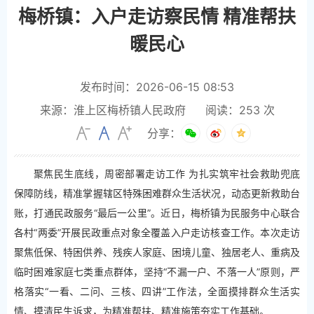
梅桥镇：入户走访察民情 精准帮扶
暖民心
发布时间：2026-06-15 08:53
来源：淮上区梅桥镇人民政府
阅读：
253
次
分享：
聚焦民生底线，周密部署走访工作 为扎实筑牢社会救助兜底
保障防线，精准掌握辖区特殊困难群众生活状况，动态更新救助台
账，打通民政服务“最后一公里”。近日，梅桥镇为民服务中心联合
各村“两委”开展民政重点对象全覆盖入户走访核查工作。本次走访
聚焦低保、特困供养、残疾人家庭、困境儿童、独居老人、重病及
临时困难家庭七类重点群体，坚持“不漏一户、不落一人”原则，严
格落实“一看、二问、三核、四讲”工作法，全面摸排群众生活实
情、摸清民生诉求，为精准帮扶、精准施策夯实工作基础。