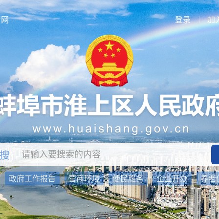
府网
登录
加
：
政府工作报告
营商环境
便民服务
企业开办
养老