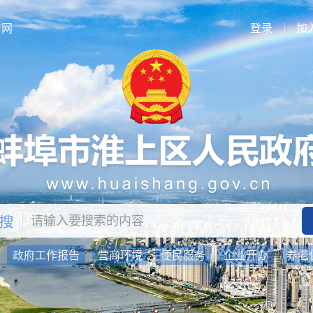
府网
登录
加
：
政府工作报告
营商环境
便民服务
企业开办
养老