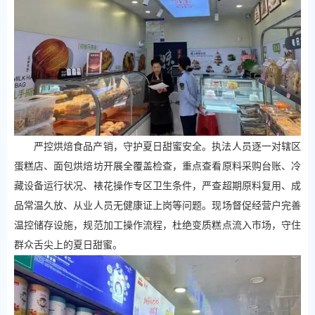
严控烘焙食品产销，守护夏日甜蜜安全。执法人员逐一对辖区
蛋糕店、面包烘焙坊开展全覆盖检查，重点查看原料采购台账、冷
藏设备运行状况、裱花操作专区卫生条件，严查超期原料复用、成
品常温久放、从业人员无健康证上岗等问题。现场督促经营户完善
温控储存设施，规范加工操作流程，杜绝变质糕点流入市场，守住
群众舌尖上的夏日甜蜜。