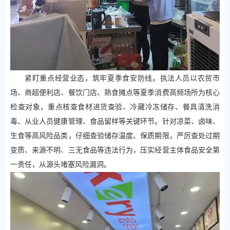
紧盯重点经营业态，筑牢夏季食安防线。执法人员以农贸市
场、商超便利店、餐饮门店、熟食摊点等夏季消费高频场所为核心
检查对象，重点核查食材进货查验、冷藏冷冻储存、餐具清洗消
毒、从业人员健康管理、食品留样等关键环节。针对凉菜、卤味、
生食等高风险品类，仔细查验储存温度、保质期限，严厉查处过期
变质、来源不明、三无食品等违法行为，压实经营主体食品安全第
一责任，从源头堵塞风险漏洞。