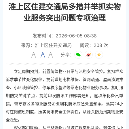
淮上区住建交通局多措并举抓实物
业服务突出问题专项治理
发布时间：2026-06-05 08:38
来源：淮上区住建交通局
阅读：
208
次
分享：
立足周期预判，前置统筹物业日常与汛期安全管控。紧扣群众
诉求季节性变化规律，提前谋划电梯维保、管网疏通、屋面渗漏排
查、小区装修管控、停车秩序整治等常态化物业服务事项。紧盯汛
期防灾关键节点，提前印发防汛工作部署通知，逐项细化备汛举
措，督导辖区各物业服务企业编制防汛应急处置预案、落实24小
时在岗值班制度，压实防汛安全主体责任，从源头防范汛期物业安
全隐患。
深化部门联动，从严整治物业领域违规突出乱象。聚焦侵占小