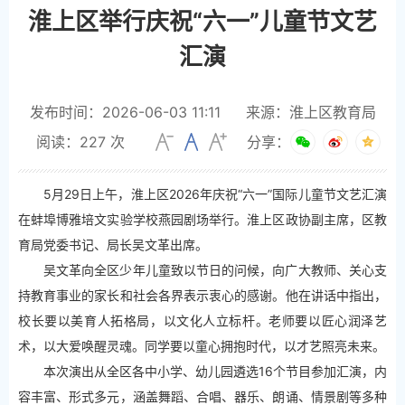
淮上区举行庆祝“六一”儿童节文艺
汇演
发布时间：2026-06-03 11:11
来源：淮上区教育局
阅读：
227
次
分享：
5月29日上午，淮上区2026年庆祝“六一”国际儿童节文艺汇演
在蚌埠博雅培文实验学校燕园剧场举行。淮上区政协副主席，区教
育局党委书记、局长吴文革出席。
吴文革向全区少年儿童致以节日的问候，向广大教师、关心支
持教育事业的家长和社会各界表示衷心的感谢。他在讲话中指出，
校长要以美育人拓格局，以文化人立标杆。老师要以匠心润泽艺
术，以大爱唤醒灵魂。同学要以童心拥抱时代，以才艺照亮未来。
本次演出从全区各中小学、幼儿园遴选16个节目参加汇演，内
容丰富、形式多元，涵盖舞蹈、合唱、器乐、朗诵、情景剧等多种