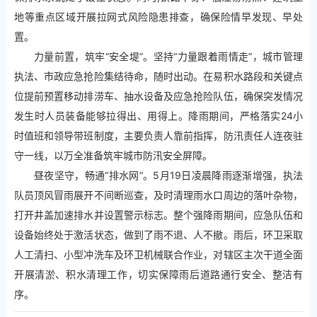
地等重点区域开展拉网式风险隐患排查，确保险情早发现、早处
置。
力量前置，筑牢“安全堤”。坚持“力量跟着雨情走”，城市管理
执法、市政应急抢险集结待命，随时出动。在易积水路段和关键点
位提前预置移动排涝车、抽水设备及应急抢险队伍，确保突发情况
发生时人员装备能够拉得出、用得上。降雨期间，严格落实24小
时值班和领导带班制度，主要负责人靠前指挥，防汛责任人连夜驻
守一线，以万全准备筑牢城市防汛安全屏障。
昼夜坚守，畅通“排水网”。5月19日凌晨降雨逐渐增强，执法
队员顶风冒雨展开不间断巡查，及时清理雨水口周边的落叶杂物，
打开井盖加速排水并设置警示标志。整个强降雨期间，应急队伍和
设备始终处于激活状态，做到了雨不退、人不撤。雨后，环卫采取
人工清扫、小型冲洗车及环卫机械联合作业，对辖区主次干道全面
开展清淤、积水清理工作，切实保障雨后道路通行安全、整洁有
序。