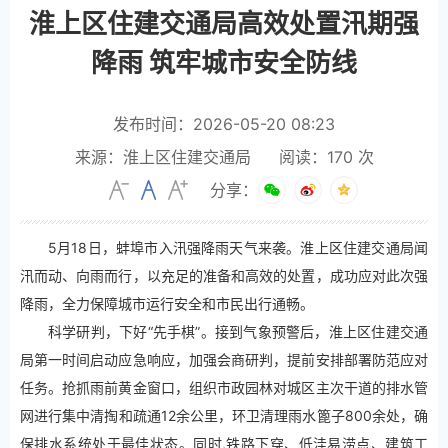
淮上区住建交通局高效处置汛期强
降雨 筑牢城市安全防线
发布时间：2026-05-20 08:23
来源：淮上区住建交通局
阅读：
170
次
分享：
5月18日，蚌埠市入汛强降雨天气来袭。淮上区住建交通局闻
汛而动、向雨而行，以充足的准备和高效的处置，成功应对此次强
降雨，全力保障城市运行安全和市民出行通畅。
科学研判，下好“先手棋”。接到气象预警后，淮上区住建交通
局第一时间启动应急响应，加强会商研判，提前安排部署防范应对
任务。抢抓雨前黄金窗口，组织市政园林对城区主次干道的排水管
网进行集中清掏和疏通12余公里，环卫清理雨水篦子800余处，确
保排水系统处于最佳状态。同时,铁路下穿、低洼易涝点、建筑工