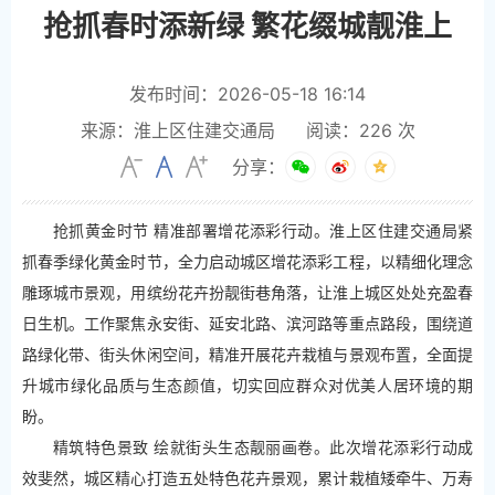
抢抓春时添新绿 繁花缀城靓淮上
发布时间：2026-05-18 16:14
来源：淮上区住建交通局
阅读：
226
次
分享：
抢抓黄金时节 精准部署增花添彩行动。淮上区住建交通局紧
抓春季绿化黄金时节，全力启动城区增花添彩工程，以精细化理念
雕琢城市景观，用缤纷花卉扮靓街巷角落，让淮上城区处处充盈春
日生机。工作聚焦永安街、延安北路、滨河路等重点路段，围绕道
路绿化带、街头休闲空间，精准开展花卉栽植与景观布置，全面提
升城市绿化品质与生态颜值，切实回应群众对优美人居环境的期
盼。
精筑特色景致 绘就街头生态靓丽画卷。此次增花添彩行动成
效斐然，城区精心打造五处特色花卉景观，累计栽植矮牵牛、万寿