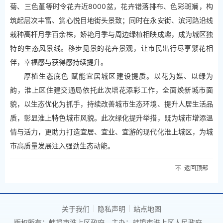
菊、三色堇等时令花卉近8000盆，花卉错落排布、色彩斑斓，构
筑起层次丰富、赏心悦目地街头景致；同时在永安街、滨河路沿线
栽种高杆月季百余株，娇艳月季与周边绿植相映成趣，成为城区独
特的生态风景线。移步见景的花卉景观，让市民出行尽享繁花相
伴，幸福感与获得感持续提升。
厚植生态底色 赋能宜居城区建设提质。以花为媒、以绿为
韵，淮上区住建交通局依托此次增花添彩工作，全面焕新城市面
貌，以生态优化为抓手，持续改善城市生态环境、提升人居生活品
质，彰显淮上特色城市风貌。此次绿化提升举措，既为城市增添温
情与活力，更助力打造宜居、宜业、宜游的现代化淮上城区，为城
市高质量发展注入强劲生态动能。
返回顶部
关于我们
隐私声明
站点地图
版权所有：蚌埠市淮上区政府
主办：蚌埠市淮上区人民政府