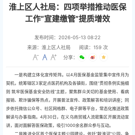
淮上区人社局：四项举措推动医保
工作“宣建缴管”提质增效
发布时间：2026-05-13 08:22
来源：淮上区人社局
阅读：
159
次
分享：
一是构建立体化宣传矩阵。以4月医保基金监管集中宣传月为
契机，统筹辖区3家定点医药机构及各镇街，围绕“贯彻条例实施细
则 筑牢医保基金安全防线”主题，聚焦群众关切的基金使用、看病
报销、欺诈骗保等热点，开展普法宣传、政策解答和培训讲座；同
步依托微信公众号、社区网格群、电子屏等平台，常态化推送政策
解读与办事指南。4月30日，在义乌商贸城人流密集区开展流动宣
讲，面对面解答医保政策，吸引1000余名群众参与互动。
二是推进全区首个医保主题公园建设。依托“靓淮河”公园，争