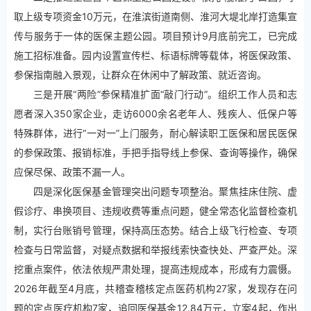
取上级专项资金10万元，在淮滨街道南侧、淮河大堤北岸打造集宣
传与服务于一体的医保主题公园。项目预计9月底前完工，已完成
施工招标准备。园内设置宣传栏、标语标牌等载体，将医保政策、
参保指南融入景观，让群众在休闲中了解政策、就近咨询。
三是开展“两险”参保精准扩面“敲门行动”。组织工作人员和志
愿者深入350家企业，走访6000余名老年人、残疾人、低保户等
特殊群体，进行“一对一”上门服务，耐心解读职工医保和居民医保
的参保政策、报销标准，手把手指导线上参保、查询等操作，确保
应保尽保、政策不漏一人。
四是深化医保基金管理突出问题专项整治。聚焦挂床住院、虚
假诊疗、串换项目、违规收费等重点问题，健全常态化监督检查机
制，实行台账销号管理，保持高压态势。结合上级飞行检查、专项
检查与日常监督，对疑点数据和举报线索快查快处、严查严处。深
挖重点案件，依法依规严肃处理，提高违规成本，形成有力震慑。
2026年截至4月底，共稽查稽核定点医药机构27家，发现存在问
题的定点医疗机构7家，追回医保基金12.84万元，立案4起，作出