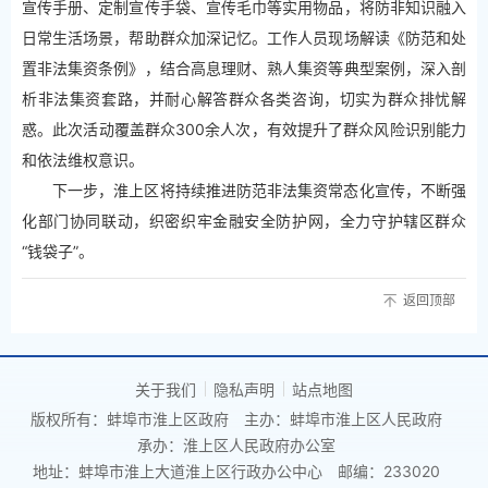
宣传手册、定制宣传手袋、宣传毛巾等实用物品，将防非知识融入
日常生活场景，帮助群众加深记忆。工作人员现场解读《防范和处
置非法集资条例》，结合高息理财、熟人集资等典型案例，深入剖
析非法集资套路，并耐心解答群众各类咨询，切实为群众排忧解
惑。此次活动覆盖群众300余人次，有效提升了群众风险识别能力
和依法维权意识。
下一步，淮上区将持续推进防范非法集资常态化宣传，不断强
化部门协同联动，织密织牢金融安全防护网，全力守护辖区群众
“钱袋子”。
返回顶部
关于我们
隐私声明
站点地图
版权所有：蚌埠市淮上区政府
主办：蚌埠市淮上区人民政府
承办：淮上区人民政府办公室
地址：蚌埠市淮上大道淮上区行政办公中心
邮编：233020