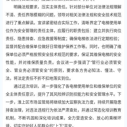
明确法规要求，压实主体责任。针对部分单位对法律法规理解
不清、责任界限模糊的问题，领导对相关法律法规和安全技术规范
进行了重点解读。宣讲紧密结合实际工作，清晰界定了电梯使用单
位作为安全管理的责任主体，应履行的职责包括：建立并执行岗位
责任、隐患排查、应急救援等制度；确保电梯依法进行定期检验；
监督并配合维保单位做好日常维护保养工作等。同时，也明确了维
保单位必须严格按照安全技术规范的要求，保证其维保电梯的安全
性能，并对维保质量负责。会议进一步强调了“管行业必须管安
全、管业务必须管安全”的原则，要求各方务必知法、懂法、守
法，将法定责任不折不扣地落实到位。
通过这次培训，进一步强化了各电梯使用单位和维保单位的安
全主体责任意识，提升了其风险辨识防控能力和安全管理水平。下
一步，淮上区市场监管局将继续加大监察执法力度，持续开展隐患
排查治理，对违法违规行为依法严肃查处，并通过常态化培训教育
机制，不断巩固和深化培训成果，全力营造安全、放心的乘梯环
境，切实守护好人民群众的“上下”平安。