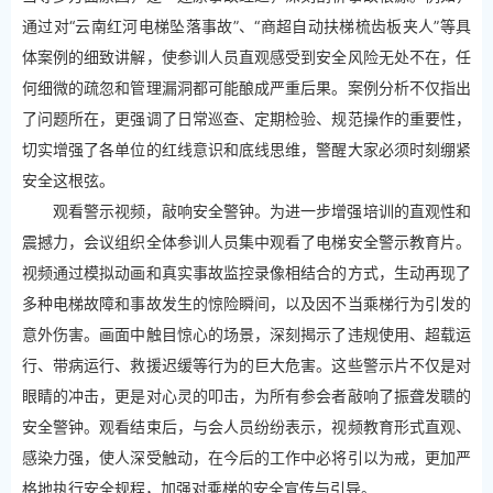
通过对“云南红河电梯坠落事故”、“商超自动扶梯梳齿板夹人”等具
体案例的细致讲解，使参训人员直观感受到安全风险无处不在，任
何细微的疏忽和管理漏洞都可能酿成严重后果。案例分析不仅指出
了问题所在，更强调了日常巡查、定期检验、规范操作的重要性，
切实增强了各单位的红线意识和底线思维，警醒大家必须时刻绷紧
安全这根弦。
观看警示视频，敲响安全警钟。为进一步增强培训的直观性和
震撼力，会议组织全体参训人员集中观看了电梯安全警示教育片。
视频通过模拟动画和真实事故监控录像相结合的方式，生动再现了
多种电梯故障和事故发生的惊险瞬间，以及因不当乘梯行为引发的
意外伤害。画面中触目惊心的场景，深刻揭示了违规使用、超载运
行、带病运行、救援迟缓等行为的巨大危害。这些警示片不仅是对
眼睛的冲击，更是对心灵的叩击，为所有参会者敲响了振聋发聩的
安全警钟。观看结束后，与会人员纷纷表示，视频教育形式直观、
感染力强，使人深受触动，在今后的工作中必将引以为戒，更加严
格地执行安全规程，加强对乘梯的安全宣传与引导。