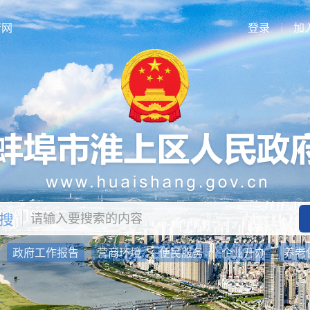
府网
登录
加
：
政府工作报告
营商环境
便民服务
企业开办
养老