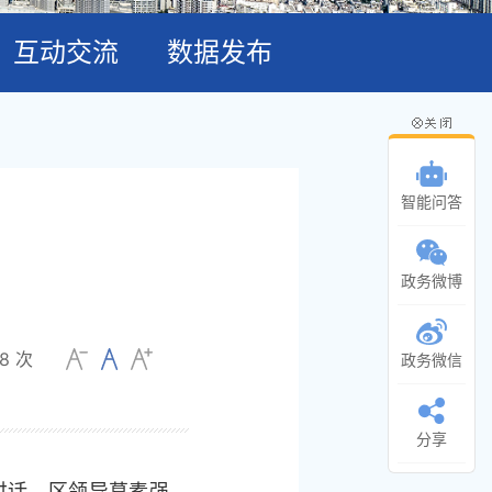
互动交流
数据发布
智能问答
政务微博
8
次
政务微信
分享
讲话。区领导葛素强、