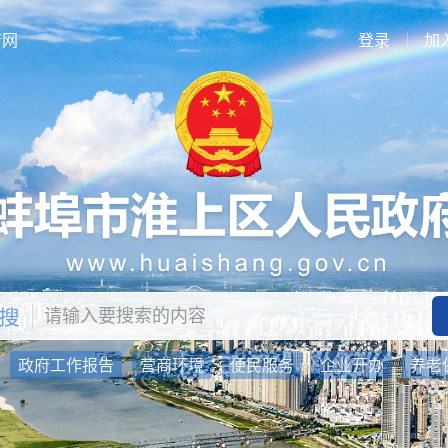
府网
登录
加
：
政府工作报告
营商环境
便民服务
企业开办
养老