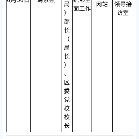
局
网站
领导接
面工作
）
访室
部
长
（
局
长
）
、
区
委
党
校
校
长