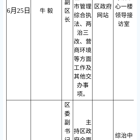
副
市管理
区政府
心一楼
6月25日
牛 毅
区
综合执
网站
领导接
长
法、两
访室
治三
改、营
商环境
等方面
工作及
其他交
办事
项。
区
委
副
主
书
持区政
综治中
记
府全面