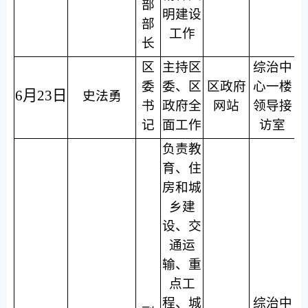
部
明建设
部
工作
长
区
主持区
综治中
委
委、区
区政府
心一楼
6月23日
史法勇
书
政府全
网站
领导接
记
面工作
访室
负责教
育、住
房和城
乡建
设、交
通运
输、重
点工
程、城
综治中