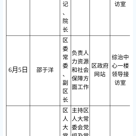
记
访室
、
院
长
区
委
负责人
常
综治中
力资源
委
区政府
心一楼
6月5日
邵于洋
和社会
、
网站
领导接
保障方
副
访室
面工作
区
长
区
主持区
人
人大常
大
委会党
常
组及常