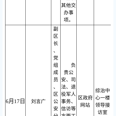
其他交
办事
项。
副
区
长
、
党
组
负
成
责公
员
安、司
、
法、退
综治中
区
役军人
区政府
心一楼
6月17日
刘言广
公
事务、
网站
领导接
安
信访等
访室
分
方面工