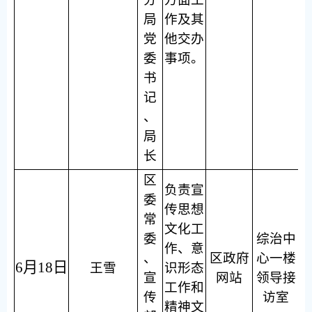
局
作及其
党
他交办
委
事项。
书
记
、
局
长
区
负责宣
委
传思想
常
文化工
委
综治中
作、意
、
区政府
心一楼
6月18日
王雪
识形态
宣
网站
领导接
工作和
传
访室
精神文