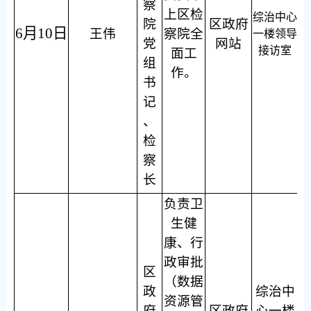
察
上区检
综治中心
院
区政府
6月10日
王伟
察院全
一楼领导
党
网站
接访室
面工
组
作。
书
记
、
检
察
长
负责卫
生健
康、行
政审批
区
（数据
政
综治中
资源管
府
区政府
心一楼