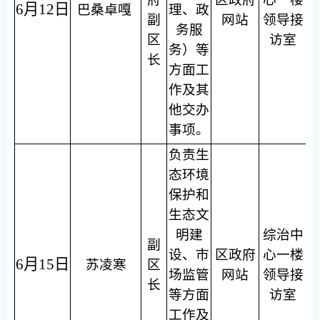
6月12日
巴桑卓嘎
理、政
副
网站
领导接
务服
区
访室
务）等
长
方面工
作及其
他交办
事项。
负责生
态环境
保护和
生态文
明建
综治中
副
设、市
区政府
心一楼
6月15日
苏凌寒
区
场监管
网站
领导接
长
等方面
访室
工作及