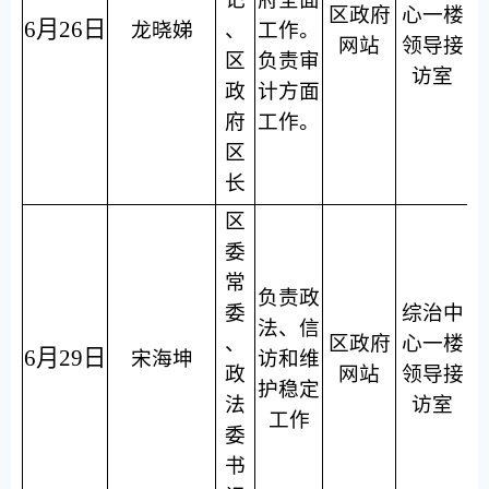
区政府
心一楼
6月26日
龙晓娣
、
工作。
网站
领导接
区
负责审
访室
政
计方面
府
工作。
区
长
区
委
常
负责政
委
综治中
法、信
、
区政府
心一楼
6月29日
宋海坤
访和维
政
网站
领导接
护稳定
法
访室
工作
委
书