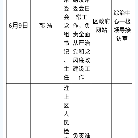
委
委会日
综治中
会
常工
区政府
心一楼
6月9日
郭 浩
党
作，负
网站
领导接
组
责全面
访室
书
从严治
记
党和党
、
风廉政
主
建设工
任
作
淮
上
区
人
民
检
负责淮