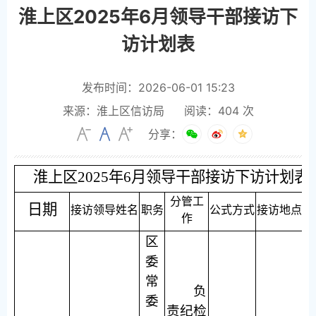
淮上区2025年6月领导干部接访下
访计划表
发布时间：2026-06-01 15:23
来源：淮上区信访局
阅读：
404
次
分享：
淮上区2025年6月领导干部接访下访计划表
分管工
日期
接访领导姓名
职务
公式方式
接访地点
备
作
区
委
常
负
委
责纪检