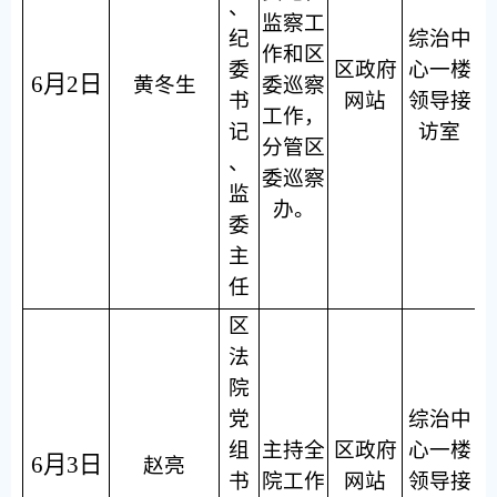
、
监察工
纪
综治中
作和区
委
区政府
心一楼
6月2日
黄冬生
委巡察
书
网站
领导接
工作，
记
访室
分管区
、
委巡察
监
办。
委
主
任
区
法
院
党
综治中
组
主持全
区政府
心一楼
6月3日
赵亮
书
院工作
网站
领导接