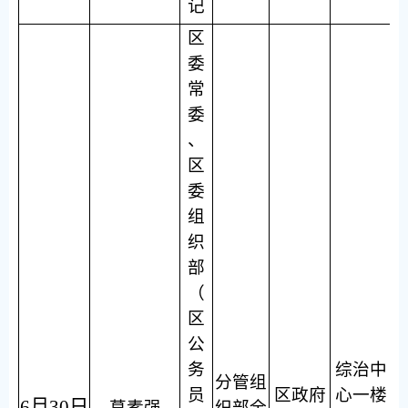
记
区
委
常
委
、
区
委
组
织
部
（
区
公
务
综治中
分管组
员
区政府
心一楼
6月30日
葛素强
织部全