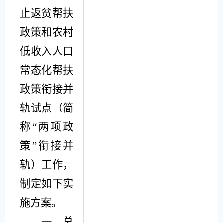
止返贫帮扶
政策和农村
低收入人口
常态化帮扶
政策衔接并
轨试点
（简
称
“两项政
策”衔接并
轨）
工作，
制定
如下实
施
方案。
一、
总