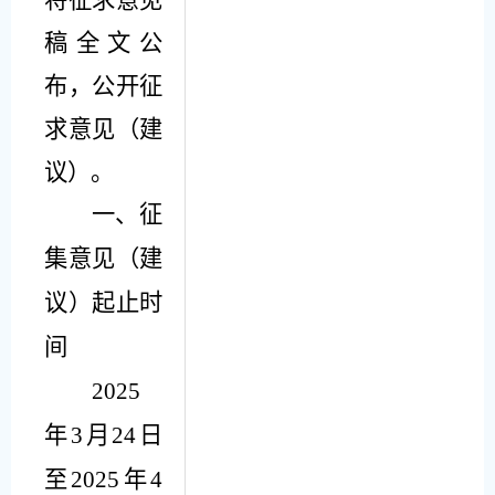
稿全文公
布，公开征
求意见（建
议）。
一、征
集意见（建
议）起止时
间
202
5
年
3
月
24
日
至
202
5
年
4