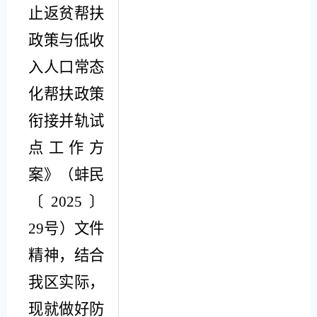
止返贫帮扶
政策与低收
入人口常态
化帮扶政策
衔接
并轨试
点工作方
案》（蚌民
〔
202
5
〕
29
号
）文件
精神
，结合
我
区
实际，
现就做好防