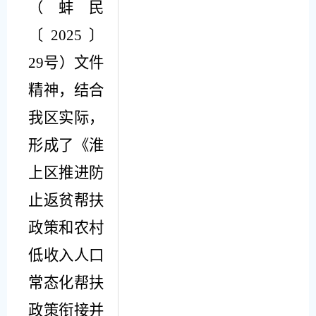
（蚌民
〔
202
5
〕
29
号）文件
精神
，
结合
我区实际，
形成了《淮
上区推进防
止返贫帮扶
政策和农村
低收入人口
常态化帮扶
政策衔接并