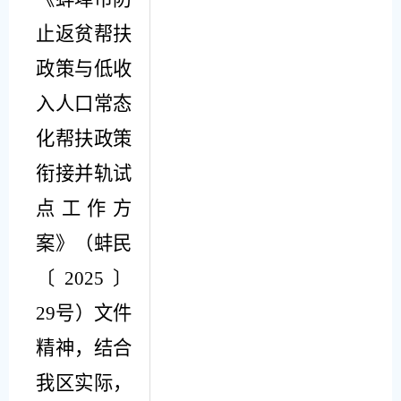
止返贫帮扶
政策与低收
入人口常态
化帮扶政策
衔接并轨试
点工作方
案》（蚌民
〔
202
5
〕
29
号）文件
精神，结合
我区实际，