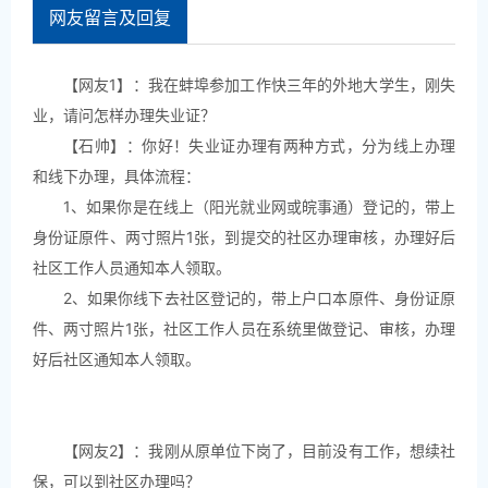
3.5万。驻辖区单位有淮上区政府、淮上区人民法院、淮上区人
网友留言及回复
民检察院和蚌埠市公安局淮上分局。医疗机构有蚌埠市疾控中
心、蚌埠市中医院等。教育机构有蚌埠八中、淮上实小、蚌埠
【网友1】：我在蚌埠参加工作快三年的外地大学生，刚失
博雅培文学校等。另驻有蚌埠福建商会，安徽正森建筑工程有
限公司、安徽省天成水利工程有限公司、安徽恒港建筑安装工
业，请问怎样办理失业证？
程有限公司等，商业氛围浓厚。
【石帅】：你好！失业证办理有两种方式，分为线上办理
和线下办理，具体流程：
主持人
（2025年04月28日 14:48:16）
1、如果你是在线上（阳光就业网或皖事通）登记的，带上
身份证原件、两寸照片1张，到提交的社区办理审核，办理好后
过去一年来，淮滨街道大力推进50项民生实事方案，行动方案
包括了哪些方面内容？请石书记给我们谈谈。
社区工作人员通知本人领取。
2、如果你线下去社区登记的，带上户口本原件、身份证原
石帅
（2025年04月28日 14:49:44）
件、两寸照片1张，社区工作人员在系统里做登记、审核，办理
好后社区通知本人领取。
50项民生实事实施方案的出台，是一项具有深远意义和重大影
响的决策，彰显了政府始终将人民的利益置于首位，致力于解
决人民群众最关心、最直接、最现实的利益问题，充分体现了
“以人民为中心”的发展思想。 该方案涵盖了促进就业、社会保
【网友2】：我刚从原单位下岗了，目前没有工作，想续社
障、困难群体救助、教育惠民、卫生健康、环境保护、交通出
保，可以到社区办理吗？