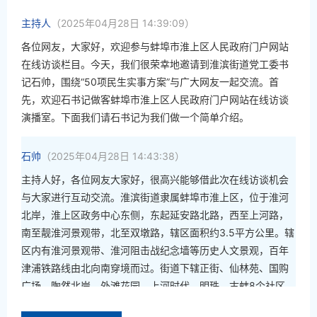
主持人
（2025年04月28日 14:39:09）
各位网友，大家好，欢迎参与蚌埠市淮上区人民政府门户网站
在线访谈栏目。今天，我们很荣幸地邀请到淮滨街道党工委书
记石帅，围绕“50项民生实事方案”与广大网友一起交流。首
先，欢迎石书记做客蚌埠市淮上区人民政府门户网站在线访谈
演播室。下面我们请石书记为我们做一个简单介绍。
石帅
（2025年04月28日 14:43:38）
主持人好，各位网友大家好，很高兴能够借此次在线访谈机会
与大家进行互动交流。淮滨街道隶属蚌埠市淮上区，位于淮河
北岸，淮上区政务中心东侧，东起延安路北路，西至上河路，
南至靓淮河景观带，北至双墩路，辖区面积约3.5平方公里。辖
区内有淮河景观带、淮河阻击战纪念墙等历史人文景观，百年
津浦铁路线由北向南穿境而过。街道下辖正街、仙林苑、国购
广场、陶然北岸、外滩花园、上河时代、明珠，古蚌8个社区，
共28个商住小区，规划居住人口14万人左右，现有常住人口约